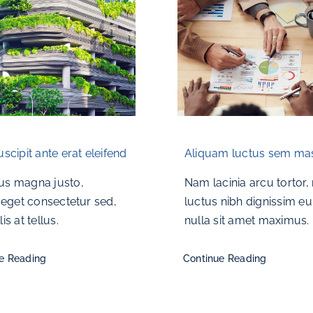
scipit ante erat eleifend
Aliquam luctus sem ma
us magna justo,
Nam lacinia arcu tortor,
a eget consectetur sed,
luctus nibh dignissim eu
is at tellus.
nulla sit amet maximus.
e Reading
Continue Reading