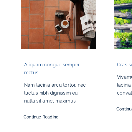
Aliquam congue semper
Cras su
metus
Vivam
Nam lacinia arcu tortor, nec
lacini
luctus nibh dignissim eu
convall
nulla sit amet maximus.
Continu
Continue Reading